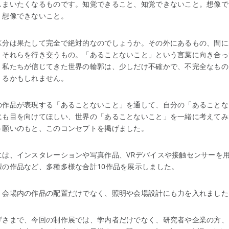
しまいたくなるものです。知覚できること、知覚できないこと。想像で
、想像できないこと。
区分は果たして完全で絶対的なのでしょうか。その外にあるもの、間に
、それらを行き交うもの。「あることないこと」という言葉に向き合っ
、私たちが信じてきた世界の輪郭は、少しだけ不確かで、不完全なもの
くるかもしれません。
の作品が表現する「あることないこと」を通して、自分の「あることな
にも目を向けてほしい、世界の「あることないこと」を一緒に考えてみ
う願いのもと、このコンセプトを掲げました。
には、インスタレーションや写真作品、VRデバイスや接触センサーを
型の作品など、多種多様な合計10作品を展示しました。
、会場内の作品の配置だけでなく、照明や会場設計にも力を入れました
げさまで、今回の制作展では、学内者だけでなく、研究者や企業の方、