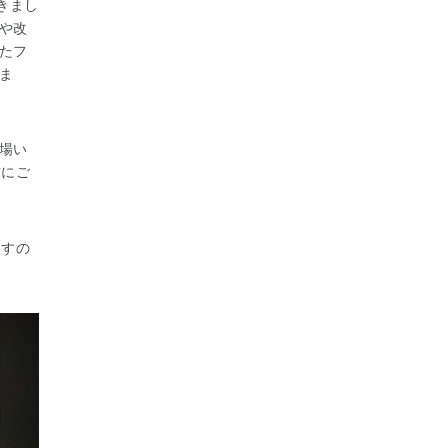
きまし
や改
たフ
ま
場い
方にご
ますの