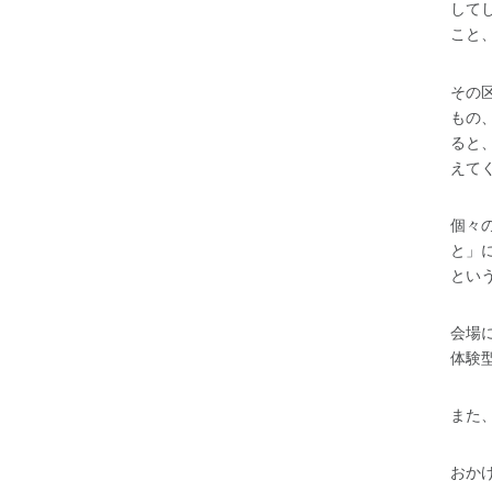
して
こと
その
もの
ると
えて
個々
と」
とい
会場
体験
また
おか