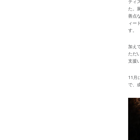
ティ
た。
善点
ィー
す。
加え
ただ
支援
11
で、