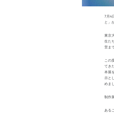
7月4
と」
東京
生た
営ま
この度
てき
本展
示とし
めま
制作展
ある