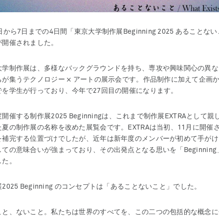
日から7日までの4日間「東京大学制作展Beginning 2025 あることない
が開催されました。
大学制作展は、多様なバックグラウンドを持ち、専攻や興味関心の異な
ちが集うテクノロジー × アートの展示会です。作品制作に加えて企画
でを学生が行っており、今年で27回目の開催になります。
開催する制作展2025 Beginningは、これまで制作展EXTRAとして親
た夏の制作展の名称を改めた展覧会です。EXTRAは当初、11月に開催
を補完する位置づけでしたが、近年は新年度のメンバーが初めて手がけ
ての意味合いが強まっており、その出発点となる思いを「Beginning
した。
2025 Beginning のコンセプトは「あることないこと」でした。
こと、ないこと。私たちは世界のすべてを、この二つの包括的な概念に