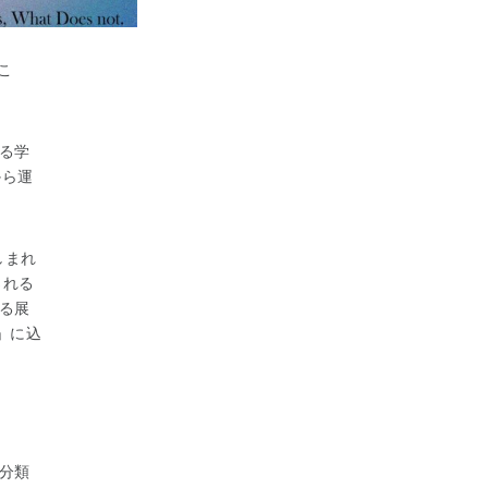
こ
る学
から運
しまれ
される
る展
」に込
分類