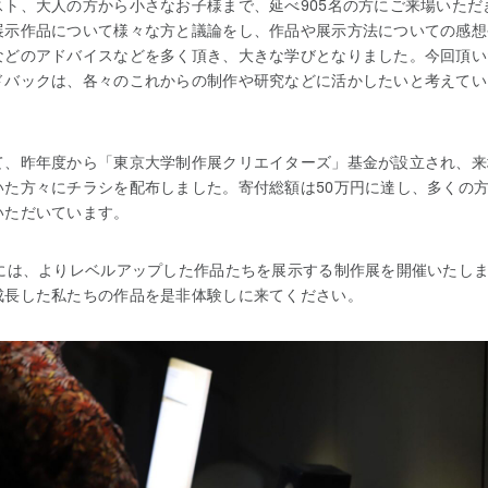
スト、大人の方から小さなお子様まで、延べ905名の方にご来場いただ
展示作品について様々な方と議論をし、作品や展示方法についての感想
などのアドバイスなどを多く頂き、大きな学びとなりました。今回頂い
ドバックは、各々のこれからの制作や研究などに活かしたいと考えてい
て、昨年度から「東京大学制作展クリエイターズ」基金が設立され、来
いた方々にチラシを配布しました。寄付総額は50万円に達し、多くの
いただいています。
月には、よりレベルアップした作品たちを展示する制作展を開催いたし
成長した私たちの作品を是非体験しに来てください。