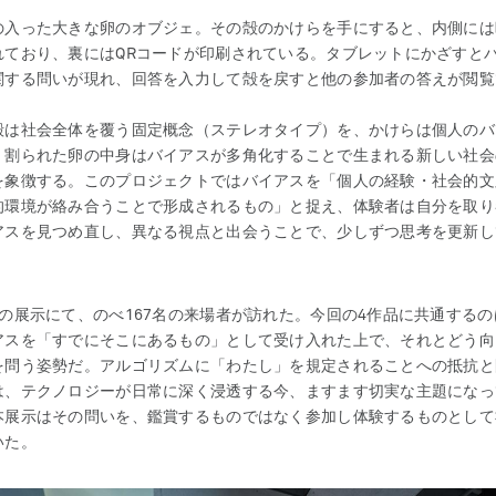
の入った大きな卵のオブジェ。その殻のかけらを手にすると、内側には
れており、裏にはQRコードが印刷されている。タブレットにかざすと
関する問いが現れ、回答を入力して殻を戻すと他の参加者の答えが閲覧
殻は社会全体を覆う固定概念（ステレオタイプ）を、かけらは個人のバ
、割られた卵の中身はバイアスが多角化することで生まれる新しい社会
を象徴する。このプロジェクトではバイアスを「個人の経験・社会的文
的環境が絡み合うことで形成されるもの」と捉え、体験者は自分を取り
アスを見つめ直し、異なる視点と出会うことで、少しずつ思考を更新し
間の展示にて、のべ167名の来場者が訪れた。今回の4作品に共通するの
アスを「すでにそこにあるもの」として受け入れた上で、それとどう向
を問う姿勢だ。アルゴリズムに「わたし」を規定されることへの抵抗と
は、テクノロジーが日常に深く浸透する今、ますます切実な主題になっ
本展示はその問いを、鑑賞するものではなく参加し体験するものとして
いた。