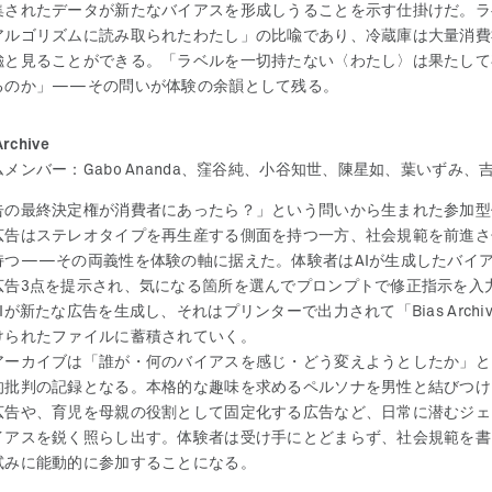
集されたデータが新たなバイアスを形成しうることを示す仕掛けだ。ラ
アルゴリズムに読み取られたわたし」の比喩であり、冷蔵庫は大量消費
喩と見ることができる。「ラベルを一切持たない〈わたし〉は果たして
るのか」——その問いが体験の余韻として残る。
Archive
メンバー：Gabo Ananda、窪谷純、小谷知世、陳星如、葉いずみ、
告の最終決定権が消費者にあったら？」という問いから生まれた参加型
広告はステレオタイプを再生産する側面を持つ一方、社会規範を前進さ
持つ——その両義性を体験の軸に据えた。体験者はAIが生成したバイ
広告3点を提示され、気になる箇所を選んでプロンプトで修正指示を入
Iが新たな広告を生成し、それはプリンターで出力されて「Bias Archi
けられたファイルに蓄積されていく。
アーカイブは「誰が・何のバイアスを感じ・どう変えようとしたか」と
的批判の記録となる。本格的な趣味を求めるペルソナを男性と結びつけ
広告や、育児を母親の役割として固定化する広告など、日常に潜むジェ
イアスを鋭く照らし出す。体験者は受け手にとどまらず、社会規範を書
試みに能動的に参加することになる。