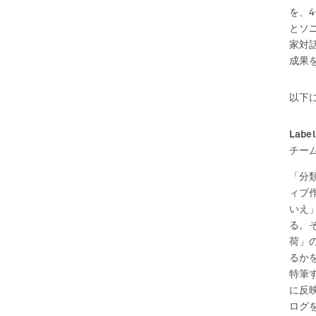
を、
とソ
家対
成果
以下
Label
チー
「分
ィブ
いえ
る。
荷」
るか
特筆
に反
ログ