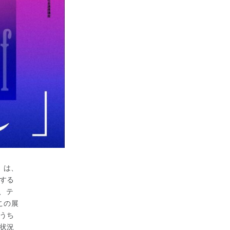
）は、
する
は、テ
この展
うち
状況