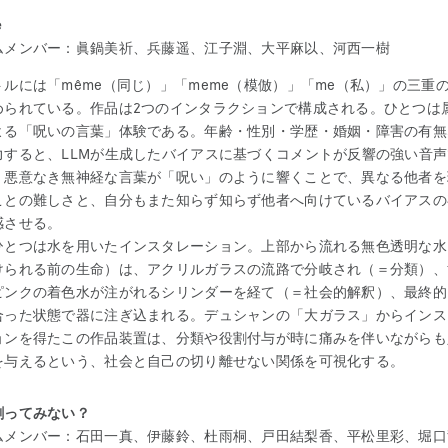
e
ムメンバー：眞鍋美祈、兵藤遥、江子淵、大平麻以、河西一樹
トルには「même（同じ）」「meme（模倣）」「me（私）」の三重
められている。作品は2つのインタラクションで構成される。ひとつは
よる「呪いの言葉」体験である。年齢・性別・学歴・婚姻・障害の有無
力すると、LLMが生成したバイアスに基づくコメントが反響の強い音
。悪意なき無神経な言葉が「呪い」のように響くことで、異なる他者を
ことの難しさと、自分もまた知らず知らず他者へ向けているバイアスの
感させる。
ひとつは水を用いたインスタレーション。上部から流れる無色透明な水
けられる前の生命）は、アクリルガラスの流路で分岐され（＝分類）、
ピンクの着色水が注がれるシリンダーを経て（＝社会的解釈）、最終的
合った状態で器に注ぎ込まれる。デュシャンの「大ガラス」からインス
ョンを得たこの作品装置は、分類や役割付与が時に痛みを伴いながらも
を与えるという、社会と自己の切り離せない関係を可視化する。
割ってみない？
ムメンバー：石田一真、伊藤鈴、杜雨桐、戸田結梨香、平松里彩、堀口