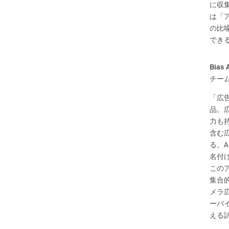
に収
は「
の比
でき
Bias 
チーム
「広
品。
力も
含む
る。A
名付
この
集合
メラ
ーバ
える