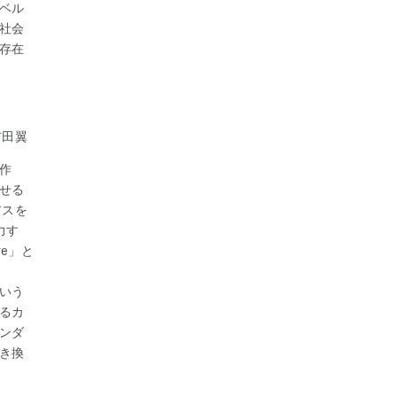
ベル
社会
存在
吉田翼
作
せる
アスを
力す
ve」と
いう
るカ
ンダ
き換