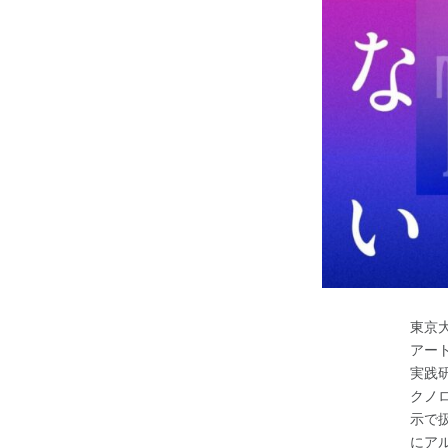
東京
アー
実践研
クノ
示で
にア