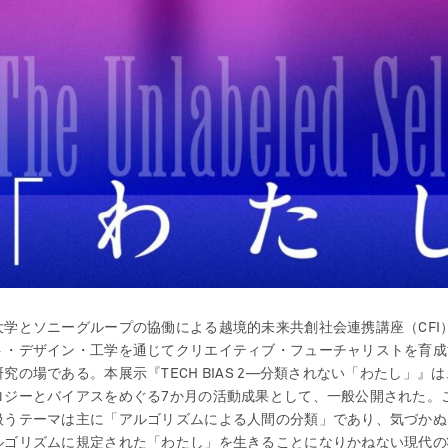
大学とソニーグループの協働による越境的未来共創社会連携講座（CFI
ト・デザイン・工学を通じてクリエイティブ・フューチャリストを育成
究の場である。本展示『TECH BIAS 2―分類されない「わたし」』
ロジーとバイアスをめぐる7か月の活動成果として、一般公開された。
扱うテーマは主に「アルゴリズムによる人間の分類」であり、気づかぬ
ルゴリズムに規定された「わたし」を生きることになりかねない現代の