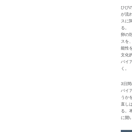
ひび
が流
スに
る。
卵の
スを
能性
文化
バイ
く。
3日
バイ
うか
直し
る。
に開