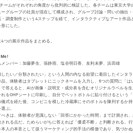
4チームがそれぞれの角度から批判的に検証した。各チームは東京大学
ニーグループの社員が混在して構成され、グループ討論・問いの抽出・
話・調査制作という4ステップを経て、インタラクティブなアート作品
を形にした。
に4つの展示作品をまとめる。
 Me!
ムメンバー：加藤夢生、張静雨、塩谷明日香、友利未夢、浜田雄
類したい／分類されたい」という人間の内なる欲望に着目したインタラ
作品。体験者はタブレットにニックネームを入力し、6つの質問に「は
」で答えると、AIが画像・説明文・成分表を含むオリジナルラベルを生
それをOHPシートに印刷し、自分でペットボトルに貼り付けるという「
の儀式を経た後、コンビニを模した冷蔵庫にそのボトルを陳列するか持
を選ぶ。
すべきは、体験者が意識しない「回答にかかった時間」まで計測され、
映される点だ。ためらいがちに答えれば「優柔不断」と判断される。行
を本人の本音として扱うマーケティング的手法の模倣であり、気づかぬ