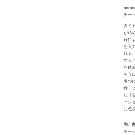
mêm
チー
タイ
が込
録に
を入
れる
する
を体
もう
名づ
緑・
じり
ーシ
に色
卵、
チー