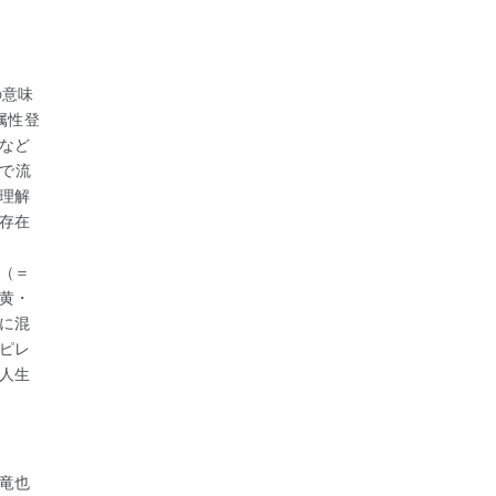
の意味
属性登
など
声で流
理解
存在
（＝
黄・
に混
ピレ
人生
竜也