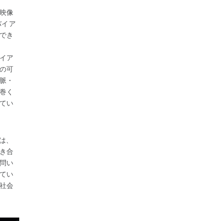
映像
バイア
でき
イア
の可
脈・
巻く
てい
は、
き合
問い
てい
社会