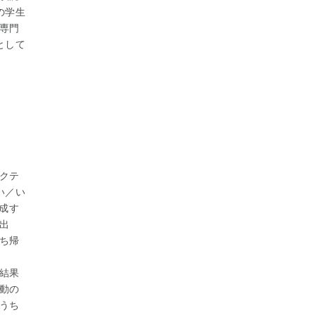
の学生
専門
として
クテ
い／い
成す
出
ち帰
結果
動の
うち