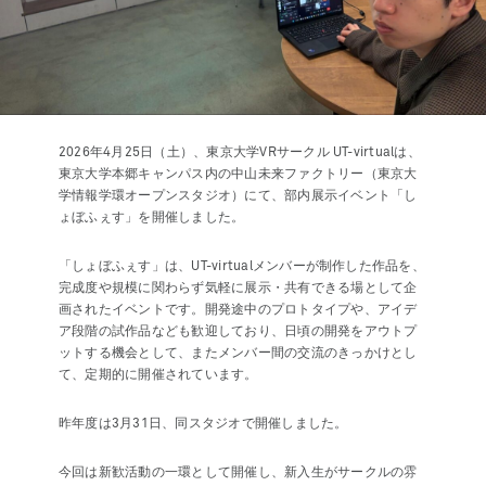
2026年4月25日（土）、東京大学VRサークル UT-virtualは、
東京大学本郷キャンパス内の中山未来ファクトリー（東京大
学情報学環オープンスタジオ）にて、部内展示イベント「し
ょぼふぇす」を開催しました。
「しょぼふぇす」は、UT-virtualメンバーが制作した作品を、
完成度や規模に関わらず気軽に展示・共有できる場として企
画されたイベントです。開発途中のプロトタイプや、アイデ
ア段階の試作品なども歓迎しており、日頃の開発をアウトプ
ットする機会として、またメンバー間の交流のきっかけとし
て、定期的に開催されています。
昨年度は3月31日、同スタジオで開催しました。
今回は新歓活動の一環として開催し、新入生がサークルの雰