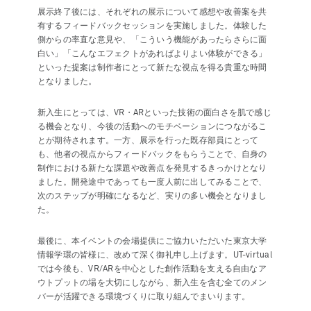
展示終了後には、それぞれの展示について感想や改善案を共
有するフィードバックセッションを実施しました。体験した
側からの率直な意見や、「こういう機能があったらさらに面
白い」「こんなエフェクトがあればよりよい体験ができる」
といった提案は制作者にとって新たな視点を得る貴重な時間
となりました。
新入生にとっては、VR・ARといった技術の面白さを肌で感じ
る機会となり、今後の活動へのモチベーションにつながるこ
とが期待されます。一方、展示を行った既存部員にとって
も、他者の視点からフィードバックをもらうことで、自身の
制作における新たな課題や改善点を発見するきっかけとなり
ました。開発途中であっても一度人前に出してみることで、
次のステップが明確になるなど、実りの多い機会となりまし
た。
最後に、本イベントの会場提供にご協力いただいた東京大学
情報学環の皆様に、改めて深く御礼申し上げます。UT-virtual
では今後も、VR/ARを中心とした創作活動を支える自由なア
ウトプットの場を大切にしながら、新入生を含む全てのメン
バーが活躍できる環境づくりに取り組んでまいります。